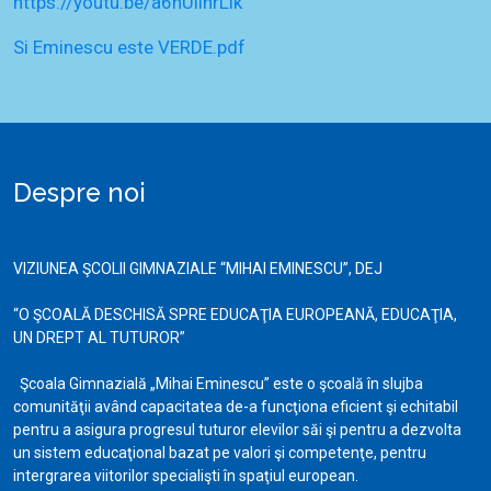
https://youtu.be/a6hUlinrLlk
Si Eminescu este VERDE.pdf
Despre noi
VIZIUNEA ŞCOLII GIMNAZIALE “MIHAI EMINESCU”, DEJ
“O ŞCOALĂ DESCHISĂ SPRE EDUCAŢIA EUROPEANĂ, EDUCAŢIA,
UN DREPT AL TUTUROR”
Şcoala Gimnazială „Mihai Eminescu” este o şcoală în slujba
comunităţii având capacitatea de-a funcţiona eficient şi echitabil
pentru a asigura progresul tuturor elevilor săi şi pentru a dezvolta
un sistem educaţional bazat pe valori şi competenţe, pentru
intergrarea viitorilor specialişti în spaţiul european.