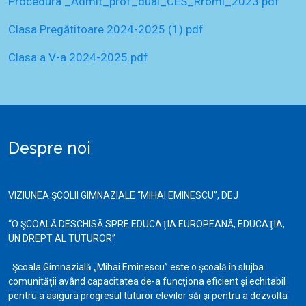
Procedura _Admit_prof_dual_CES_Rromi_2023.pdf
Clasa Pregătitoare 2024-2025 (1).pdf
Clasa a V-a 2024-2025.pdf
Despre noi
VIZIUNEA ŞCOLII GIMNAZIALE “MIHAI EMINESCU”, DEJ
“O ŞCOALĂ DESCHISĂ SPRE EDUCAŢIA EUROPEANĂ, EDUCAŢIA,
UN DREPT AL TUTUROR”
Şcoala Gimnazială „Mihai Eminescu” este o şcoală în slujba
comunităţii având capacitatea de-a funcţiona eficient şi echitabil
pentru a asigura progresul tuturor elevilor săi şi pentru a dezvolta