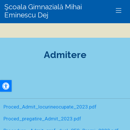
Şcoala Gimnazială Mihai
Eminescu Dej
Admitere
A+
Proced_Admit_locurineocupate_2023.pdf
A-
Proced_pregatire_Admit_2023.pdf