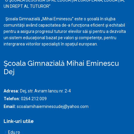
“O ŞCOALĂ DESCHISĂ SPRE EDUCAŢIA EUROPEANĂ, EDUCAŢIA,
UN DREPT AL TUTUROR”
Şcoala Gimnazială „Mihai Eminescu” este o şcoală în slujba
comunităţii având capacitatea de-a funcţiona eficient şi echitabil
pentru a asigura progresul tuturor elevilor săi şi pentru a dezvolta
un sistem educaţional bazat pe valori şi competenţe, pentru
intergrarea viitorilor specialişti în spaţiul european.
Şcoala Gimnazială Mihai Eminescu
Dej
Adresa:
Dej, str. Avram Iancu nr. 2-4
Telefon:
0264 212 009
Email:
scoalamihaieminescudej@yahoo.com
Link-uri utile
Edu.ro