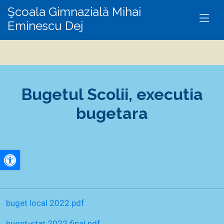
Şcoala Gimnazială Mihai
Eminescu Dej
Bugetul Scolii, executia
bugetara
A+
A-
buget local 2022.pdf
buget-stat 2022 final.pdf