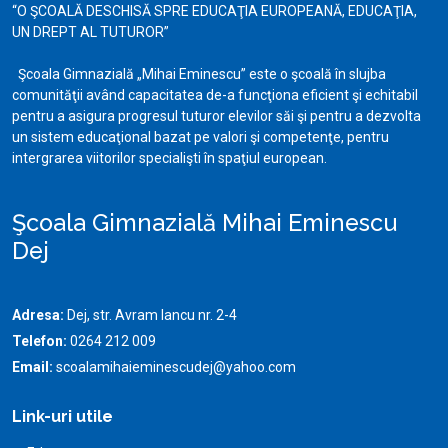
“O ŞCOALĂ DESCHISĂ SPRE EDUCAŢIA EUROPEANĂ, EDUCAŢIA,
UN DREPT AL TUTUROR”
Şcoala Gimnazială „Mihai Eminescu” este o şcoală în slujba
comunităţii având capacitatea de-a funcţiona eficient şi echitabil
pentru a asigura progresul tuturor elevilor săi şi pentru a dezvolta
un sistem educaţional bazat pe valori şi competenţe, pentru
intergrarea viitorilor specialişti în spaţiul european.
Şcoala Gimnazială Mihai Eminescu
Dej
Adresa:
Dej, str. Avram Iancu nr. 2-4
Telefon:
0264 212 009
Email:
scoalamihaieminescudej@yahoo.com
Link-uri utile