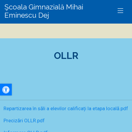
Şcoala Gimnazială Mihai
Eminescu Dej
OLLR
A+
Repartizarea în săli a elevilor calificați la etapa locală.pdf
A-
Precizări OLLR.pdf