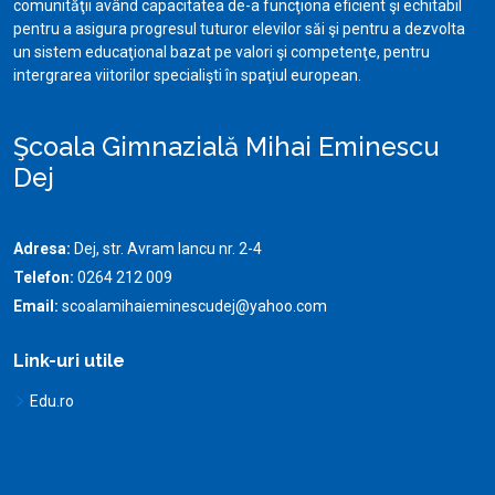
comunităţii având capacitatea de-a funcţiona eficient şi echitabil
pentru a asigura progresul tuturor elevilor săi şi pentru a dezvolta
un sistem educaţional bazat pe valori şi competenţe, pentru
intergrarea viitorilor specialişti în spaţiul european.
Şcoala Gimnazială Mihai Eminescu
Dej
Adresa:
Dej, str. Avram Iancu nr. 2-4
Telefon:
0264 212 009
Email:
scoalamihaieminescudej@yahoo.com
Link-uri utile
Edu.ro